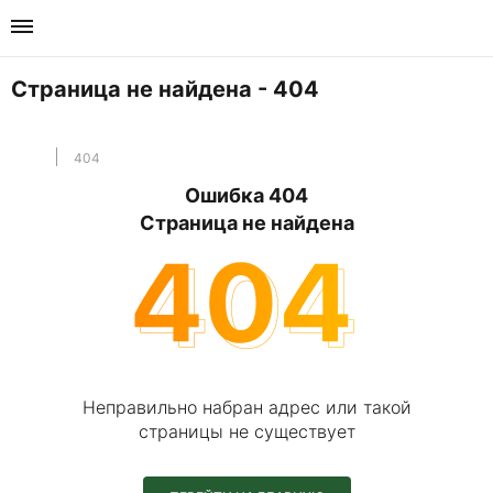
Продукц
Решени
О нас
Телефо
+791694000
Страница не найдена - 404
Перейти в раз
Перейти в разд
Перейти в разд
Мессенджеры
404
Для нового стр
Индивидуальн
Каталоги
Ошибка 404
Страница не найдена
Для ремонта
Для обмазочно
Новости и стат
Закладные гил
Для проникающ
Для водонепро
Неправильно набран адрес или такой
Для рулонной 
страницы не существует
Станция в г. Д